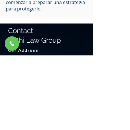
comenzar a preparar una estrategia
para protegerlo.
Contact
Sethi Law Group
Our Address
625 N Main Street,
Orange, CA 92868
Email:
mikes@sethilawgroup.com
Tel: 714-921-5226
Click here to Find Us
16204 Pioneer Blvd
Norwalk, CA 90650
Email:
mikes@sethilawgroup.com
Tel: 562-864-1909
Click here to Find Us