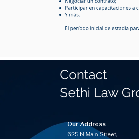
Negociar un contrato;
Participar en capacitaciones a c
Y más.
El período inicial de estadía pa
Contact
Sethi Law G
Our Address
625 N Main Street,