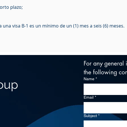
orto plazo;
ra una visa B-1 es un mínimo de un (1) mes a seis (6) meses.
For any general in
the following con
Name
*
roup
Email
*
Subject
*