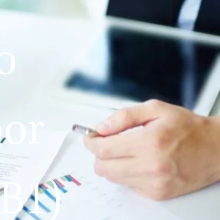
o
por
 B1)