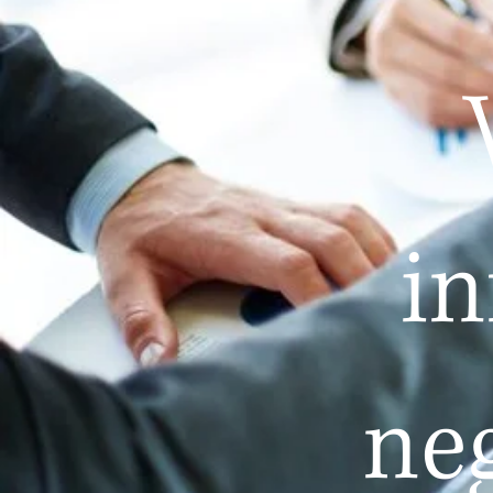
in
neg