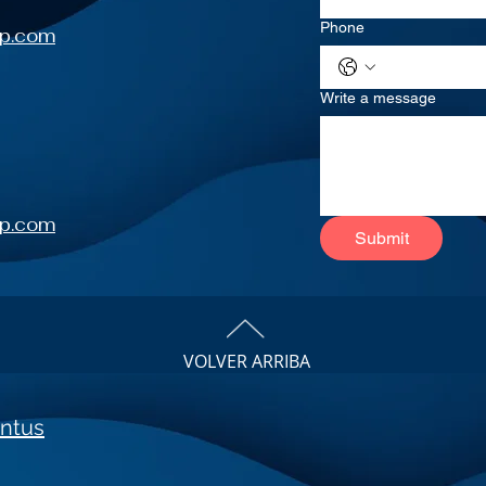
Phone
up.com
Write a message
up.com
Submit
VOLVER ARRIBA
ntus