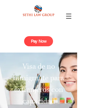
Pay Now
Visa de no
inmigrante para
extranjeros con
capacidad