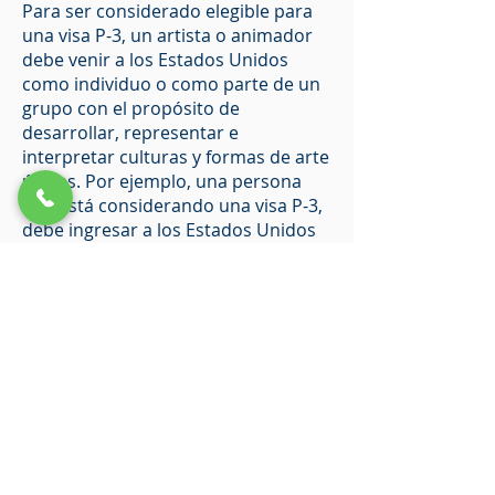
Para ser considerado elegible para
una visa P-3, un artista o animador
debe venir a los Estados Unidos
como individuo o como parte de un
grupo con el propósito de
desarrollar, representar e
interpretar culturas y formas de arte
únicas. Por ejemplo, una persona
que está considerando una visa P-3,
debe ingresar a los Estados Unidos
con el propósito de desarrollar una
representación o representación
étnica tradicional. Además, aquellos
extranjeros que buscan una visa P-3
deben venir a los Estados Unidos
para participar en eventos culturales
o eventos que mejorarán y
expandirán la comprensión o el
desarrollo de su propia forma de
arte. Un programa de este tipo