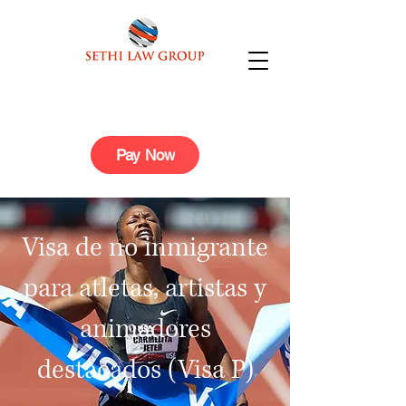
Pay Now
Visa de no inmigrante
para atletas, artistas y
animadores
destacados (Visa P)